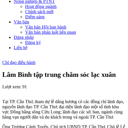
Nông nghiệp & PTNT
Hoạt động ngành
Chính sách mới
Điểm sáng
Văn bản
Văn bản Hội ban hành
Văn bản pháp luật liên quan
Đăng nhập
Đăng ký
Liên hệ
Chỉ đạo điều hành
Lâm Bình tập trung chăm sóc lạc xuân
Lượt xem:
91
Tại TP. Cần Thơ, tham dự lễ dâng hương có các đồng chí lãnh đạo,
nguyên lãnh đạo TP. Cần Thơ; đại diện lãnh đạo một số tỉnh khu
vực Đồng bằng sông Cửu Long; lãnh đạo các sở, ban, ngành cùng
hàng vạn người dân và du khách trong và ngoài TP. Cần Thơ.
Ông Trương Cảnh Tuyên, Chủ tịch UBND TP. Cần Thơ, Chủ lễ Lễ