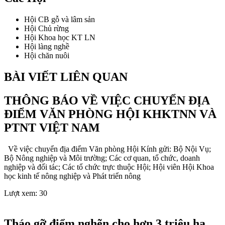
Hội CB gỗ và lâm sản
Hội Chủ rừng
Hội Khoa học KT LN
Hội làng nghề
Hội chăn nuôi
BÀI VIẾT LIÊN QUAN
THÔNG BÁO VỀ VIỆC CHUYỂN ĐỊA
ĐIỂM VĂN PHÒNG HỘI KHKTNN VÀ
PTNT VIỆT NAM
Về việc chuyển địa điểm Văn phòng Hội Kính gửi: Bộ Nội Vụ;
Bộ Nông nghiệp và Môi trường; Các cơ quan, tổ chức, doanh
nghiệp và đối tác; Các tổ chức trực thuộc Hội; Hội viên Hội Khoa
học kinh tế nông nghiệp và Phát triển nông
Lượt xem:
30
Tháo gỡ điểm nghẽn cho hơn 3 triệu ha