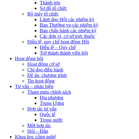
Thành tựu
Sơ đồ tổ chức
Bộ máy tổ chức
Lãnh đạo Hội các nhiệm kỳ
Ban Thường vụ các nhiệm kỳ
Ban chấp hành các nhiệm kỳ
Các đơn vị, cơ sở trực thuộc
Điều lệ, quy chế hoạt động Hội
Điều lệ – Quy chế
Trở thành thành viên hội
Hoạt động hội
Hoạt động cở sở
Chỉ đạo điều hành
Đề án, chương trình
Tin hoạt động
Tư vấn – phản biện
Tham mưu chính sách
Địa phương
Trung Ương
Hợp tác tư vấn
Quốc tế
Trong nước
Mời hợp tác
Hỏi – Đáp
Khoa học công nghệ