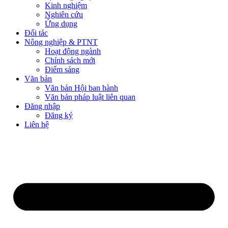
Kinh nghiệm
Nghiên cứu
Ứng dụng
Đối tác
Nông nghiệp & PTNT
Hoạt động ngành
Chính sách mới
Điểm sáng
Văn bản
Văn bản Hội ban hành
Văn bản pháp luật liên quan
Đăng nhập
Đăng ký
Liên hệ