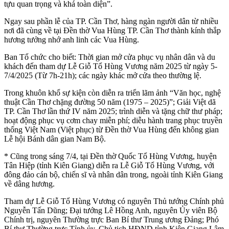
tựu quan trọng và khá toàn diện”.
Ngay sau phần lễ của TP. Cần Thơ, hàng ngàn người dân từ nhiều
nơi đã cùng về tại Đền thờ Vua Hùng TP. Cần Thơ thành kính thắp
hương tưởng nhớ anh linh các Vua Hùng.
Ban Tổ chức cho biết: Thời gian mở cửa phục vụ nhân dân và du
khách đến tham dự Lễ Giỗ Tổ Hùng Vương năm 2025 từ ngày 5-
7/4/2025 (Từ 7h-21h); các ngày khác mở cửa theo thường lệ.
Trong khuôn khổ sự kiện còn diễn ra triển lãm ảnh “Văn học, nghệ
thuật Cần Thơ chặng đường 50 năm (1975 – 2025)”; Giải Việt dã
TP. Cần Thơ lần thứ IV năm 2025; trình diễn và tặng chữ thư pháp;
hoạt động phục vụ cơm chay miễn phí; diễu hành trang phục truyền
thống Việt Nam (Việt phục) từ Đền thờ Vua Hùng đến không gian
Lễ hội Bánh dân gian Nam Bộ.
* Cũng trong sáng 7/4, tại Đền thờ Quốc Tổ Hùng Vương, huyện
Tân Hiệp (tỉnh Kiên Giang) diễn ra Lễ Giỗ Tổ Hùng Vương, với
đông đảo cán bộ, chiến sĩ và nhân dân trong, ngoài tỉnh Kiên Giang
về dâng hương.
Tham dự Lễ Giỗ Tổ Hùng Vương có nguyên Thủ tướng Chính phủ
Nguyễn Tấn Dũng; Đại tướng Lê Hồng Anh, nguyên Ủy viên Bộ
Chính trị, nguyên Thường trực Ban Bí thư Trung ương Đảng; Phó
Bí thư Thường trực Tỉnh ủy, Chủ tịch HĐND tỉnh Kiên Giang Lâm