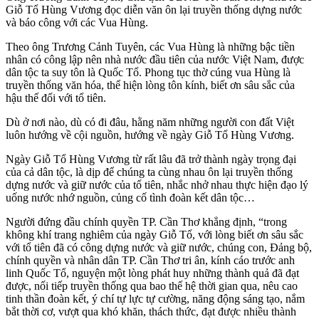
Giỗ Tổ Hùng Vương đọc diễn văn ôn lại truyền thống dựng nước
và báo công với các Vua Hùng.
Theo ông Trương Cảnh Tuyên, các Vua Hùng là những bậc tiền
nhân có công lập nên nhà nước đầu tiên của nước Việt Nam, được
dân tộc ta suy tôn là Quốc Tổ. Phong tục thờ cúng vua Hùng là
truyền thống văn hóa, thể hiện lòng tôn kính, biết ơn sâu sắc của
hậu thế đối với tổ tiên.
Dù ở nơi nào, dù có đi đâu, hằng năm những người con đất Việt
luôn hướng về cội nguồn, hướng về ngày Giỗ Tổ Hùng Vương.
Ngày Giỗ Tổ Hùng Vương từ rất lâu đã trở thành ngày trọng đại
của cả dân tộc, là dịp để chúng ta cùng nhau ôn lại truyền thống
dựng nước và giữ nước của tổ tiên, nhắc nhở nhau thực hiện đạo lý
uống nước nhớ nguồn, củng cố tình đoàn kết dân tộc…
Người đứng đầu chính quyền TP. Cần Thơ khẳng định, “trong
không khí trang nghiêm của ngày Giỗ Tổ, với lòng biết ơn sâu sắc
với tổ tiên đã có công dựng nước và giữ nước, chúng con, Đảng bộ,
chính quyền và nhân dân TP. Cần Thơ tri ân, kính cáo trước anh
linh Quốc Tổ, nguyện một lòng phát huy những thành quả đã đạt
được, nối tiếp truyền thống qua bao thế hệ thời gian qua, nêu cao
tinh thần đoàn kết, ý chí tự lực tự cường, năng động sáng tạo, nắm
bắt thời cơ, vượt qua khó khăn, thách thức, đạt được nhiều thành