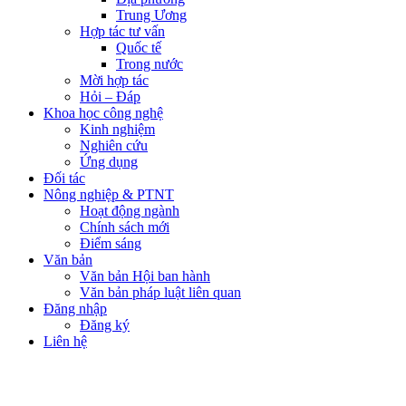
Trung Ương
Hợp tác tư vấn
Quốc tế
Trong nước
Mời hợp tác
Hỏi – Đáp
Khoa học công nghệ
Kinh nghiệm
Nghiên cứu
Ứng dụng
Đối tác
Nông nghiệp & PTNT
Hoạt động ngành
Chính sách mới
Điểm sáng
Văn bản
Văn bản Hội ban hành
Văn bản pháp luật liên quan
Đăng nhập
Đăng ký
Liên hệ