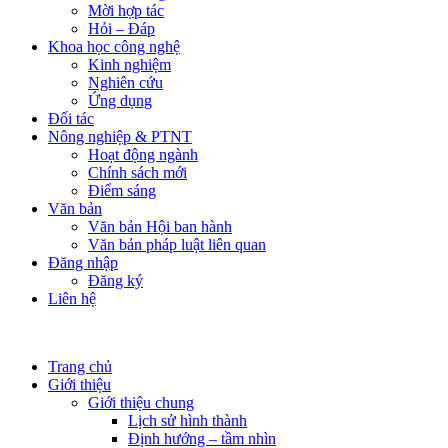
Mời hợp tác
Hỏi – Đáp
Khoa học công nghệ
Kinh nghiệm
Nghiên cứu
Ứng dụng
Đối tác
Nông nghiệp & PTNT
Hoạt động ngành
Chính sách mới
Điểm sáng
Văn bản
Văn bản Hội ban hành
Văn bản pháp luật liên quan
Đăng nhập
Đăng ký
Liên hệ
Trang chủ
Giới thiệu
Giới thiệu chung
Lịch sử hình thành
Định hướng – tầm nhìn