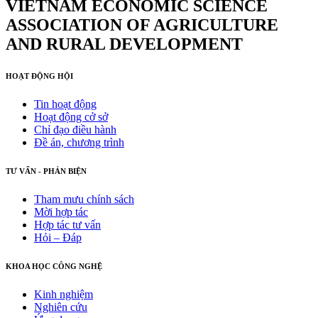
VIETNAM ECONOMIC SCIENCE
ASSOCIATION OF AGRICULTURE
AND RURAL DEVELOPMENT
HOẠT ĐỘNG HỘI
Tin hoạt động
Hoạt động cở sở
Chỉ đạo điều hành
Đề án, chương trình
TƯ VẤN - PHẢN BIỆN
Tham mưu chính sách
Mời hợp tác
Hợp tác tư vấn
Hỏi – Đáp
KHOA HỌC CÔNG NGHỆ
Kinh nghiệm
Nghiên cứu