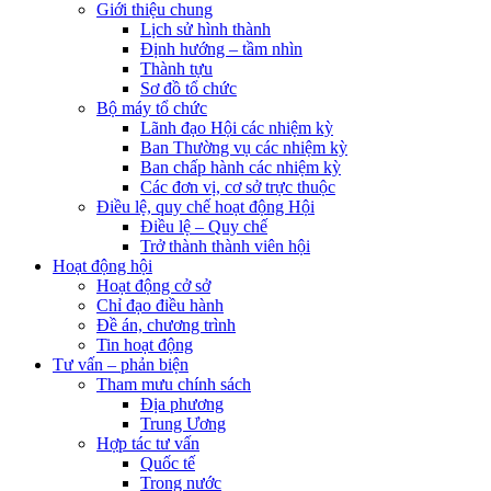
Giới thiệu chung
Lịch sử hình thành
Định hướng – tầm nhìn
Thành tựu
Sơ đồ tổ chức
Bộ máy tổ chức
Lãnh đạo Hội các nhiệm kỳ
Ban Thường vụ các nhiệm kỳ
Ban chấp hành các nhiệm kỳ
Các đơn vị, cơ sở trực thuộc
Điều lệ, quy chế hoạt động Hội
Điều lệ – Quy chế
Trở thành thành viên hội
Hoạt động hội
Hoạt động cở sở
Chỉ đạo điều hành
Đề án, chương trình
Tin hoạt động
Tư vấn – phản biện
Tham mưu chính sách
Địa phương
Trung Ương
Hợp tác tư vấn
Quốc tế
Trong nước