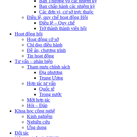
Ban Thường vụ các nhiệm kỳ
Ban chấp hành các nhiệm kỳ
Các đơn vị, cơ sở trực thuộc
Điều lệ, quy chế hoạt động Hội
Điều lệ – Quy chế
Trở thành thành viên hội
Hoạt động hội
Hoạt động cở sở
Chỉ đạo điều hành
Đề án, chương trình
Tin hoạt động
Tư vấn – phản biện
Tham mưu chính sách
Địa phương
Trung Ương
Hợp tác tư vấn
Quốc tế
Trong nước
Mời hợp tác
Hỏi – Đáp
Khoa học công nghệ
Kinh nghiệm
Nghiên cứu
Ứng dụng
Đối tác