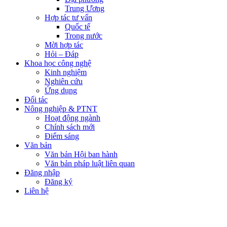
Trung Ương
Hợp tác tư vấn
Quốc tế
Trong nước
Mời hợp tác
Hỏi – Đáp
Khoa học công nghệ
Kinh nghiệm
Nghiên cứu
Ứng dụng
Đối tác
Nông nghiệp & PTNT
Hoạt động ngành
Chính sách mới
Điểm sáng
Văn bản
Văn bản Hội ban hành
Văn bản pháp luật liên quan
Đăng nhập
Đăng ký
Liên hệ