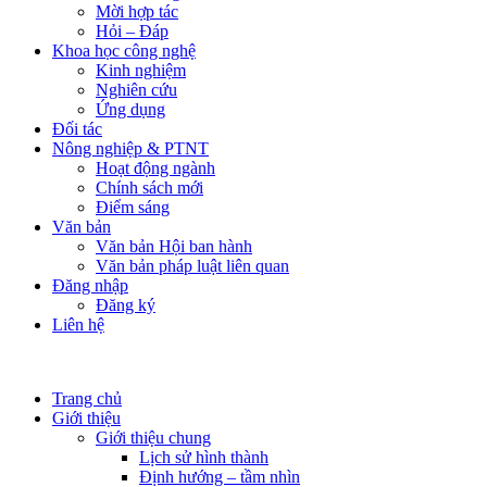
Mời hợp tác
Hỏi – Đáp
Khoa học công nghệ
Kinh nghiệm
Nghiên cứu
Ứng dụng
Đối tác
Nông nghiệp & PTNT
Hoạt động ngành
Chính sách mới
Điểm sáng
Văn bản
Văn bản Hội ban hành
Văn bản pháp luật liên quan
Đăng nhập
Đăng ký
Liên hệ
Trang chủ
Giới thiệu
Giới thiệu chung
Lịch sử hình thành
Định hướng – tầm nhìn