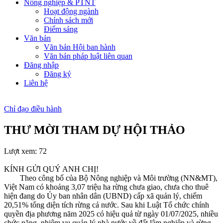
Nông nghiệp & PTNT
Hoạt động ngành
Chính sách mới
Điểm sáng
Văn bản
Văn bản Hội ban hành
Văn bản pháp luật liên quan
Đăng nhập
Đăng ký
Liên hệ
Chỉ đạo điều hành
THƯ MỜI THAM DỰ HỘI THẢO
Lượt xem:
72
KÍNH GỬI QUÝ ANH CHỊ!
Theo công bố của Bộ Nông nghiệp và Môi trường (NN&MT),
Việt Nam có khoảng 3,07 triệu ha rừng chưa giao, chưa cho thuê
hiện đang do Ủy ban nhân dân (UBND) cấp xã quản lý, chiếm
20,51% tổng diện tích rừng cả nước. Sau khi Luật Tổ chức chính
quyền địa phương năm 2025 có hiệu quả từ ngày 01/07/2025, nhiều
chức năng, nhiệm vụ quản lý nhà nước về đất lâm nghiệp và rừng