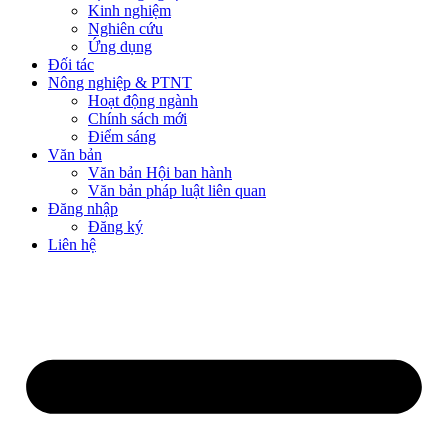
Kinh nghiệm
Nghiên cứu
Ứng dụng
Đối tác
Nông nghiệp & PTNT
Hoạt động ngành
Chính sách mới
Điểm sáng
Văn bản
Văn bản Hội ban hành
Văn bản pháp luật liên quan
Đăng nhập
Đăng ký
Liên hệ