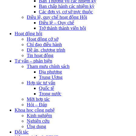
Ban Thường vụ các nhiệm kỳ
Ban chấp hành các nhiệm kỳ
Các đơn vị, cơ sở trực thuộc
Điều lệ, quy chế hoạt động Hội
Điều lệ – Quy chế
Trở thành thành viên hội
Hoạt động hội
Hoạt động cở sở
Chỉ đạo điều hành
Đề án, chương trình
Tin hoạt động
Tư vấn – phản biện
Tham mưu chính sách
Địa phương
Trung Ương
Hợp tác tư vấn
Quốc tế
Trong nước
Mời hợp tác
Hỏi – Đáp
Khoa học công nghệ
Kinh nghiệm
Nghiên cứu
Ứng dụng
Đối tác