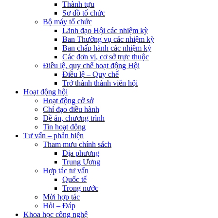
Thành tựu
Sơ đồ tổ chức
Bộ máy tổ chức
Lãnh đạo Hội các nhiệm kỳ
Ban Thường vụ các nhiệm kỳ
Ban chấp hành các nhiệm kỳ
Các đơn vị, cơ sở trực thuộc
Điều lệ, quy chế hoạt động Hội
Điều lệ – Quy chế
Trở thành thành viên hội
Hoạt động hội
Hoạt động cở sở
Chỉ đạo điều hành
Đề án, chương trình
Tin hoạt động
Tư vấn – phản biện
Tham mưu chính sách
Địa phương
Trung Ương
Hợp tác tư vấn
Quốc tế
Trong nước
Mời hợp tác
Hỏi – Đáp
Khoa học công nghệ