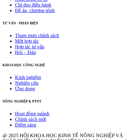
Chỉ đạo điều hành
Đề án, chương trình
TƯ VẤN - PHẢN BIỆN
Tham mưu chính sách
Mời hợp tác
Hợp tác tư vấn
Hỏi – Đáp
KHOA HỌC CÔNG NGHỆ
Kinh nghiệm
Nghiên cứu
Ứng dụng
NÔNG NGHIỆP & PTNT
Hoạt động ngành
Chính sách mới
Điểm sáng
@ 2025 HỘI KHOA HỌC KINH TẾ NÔNG NGHIỆP VÀ