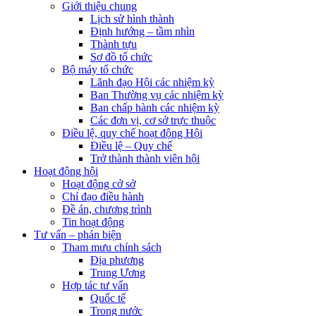
Giới thiệu chung
Lịch sử hình thành
Định hướng – tầm nhìn
Thành tựu
Sơ đồ tổ chức
Bộ máy tổ chức
Lãnh đạo Hội các nhiệm kỳ
Ban Thường vụ các nhiệm kỳ
Ban chấp hành các nhiệm kỳ
Các đơn vị, cơ sở trực thuộc
Điều lệ, quy chế hoạt động Hội
Điều lệ – Quy chế
Trở thành thành viên hội
Hoạt động hội
Hoạt động cở sở
Chỉ đạo điều hành
Đề án, chương trình
Tin hoạt động
Tư vấn – phản biện
Tham mưu chính sách
Địa phương
Trung Ương
Hợp tác tư vấn
Quốc tế
Trong nước