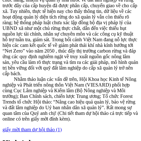
trước đây của cấp huyện đã được phân cấp, chuyển giao về cho cấp
xã. Tuy nhiên, thực tế hiện nay cho thấy thông tin, dữ liệu về các
hoạt động quản lý diện tích rừng do xã quản lý vẫn còn thiếu rõ
ràng; hệ thống pháp luật chưa xác lập đồng bộ địa vị pháp lý của
UBND xã như một chủ rừng thực chất, dẫn đến việc thiếu hụt
nguồn lực tài chính, nhân sự chuyên môn và các công cụ kỹ thuật
hỗ trợ tuần tra, giám sát. Trong bối cảnh Việt Nam đang nỗ lực thực
hiện các cam kết quốc tế về giảm phát thải khí nhà kính hướng tới
“Net Zero” vào năm 2050 , thúc đẩy thị trường carbon rừng và đáp
ứng các quy định nghiêm ngặt về truy xuất nguồn gốc nông lâm
sản, yêu cầu làm rõ thực trạng và tìm ra các giải pháp, mô hình quản
trị bền vững đối với quỹ đất lâm nghiệp do cấp xã quản lý trở nên
cấp bách.
Nhằm thảo luận các vấn đề trên, Hội Khoa học Kinh tế Nông
nghiệp và Phát triển nông thôn Việt Nam (VIESARD) phối hợp
cùng Cục Lâm nghiệp và Kiểm lâm (Bộ Nông nghiệp và Môi
trường); Ban Chính sách, chiến lược Trung ương; Tổ chức Forest
Trends tổ chức Hội thảo: “
Nâng cao hiệu quả quản lý, bảo vệ rừng
và đất lâm nghiệp do Uỷ ban nhân dân xã quản lý
”. Rất mong sự
quan tâm của Quý anh chị! (Chi tiết tham dự hội thảo cả trực tiếp và
online có trên giấy mời đính kèm).
giấy mời tham dự hội thảo (1)