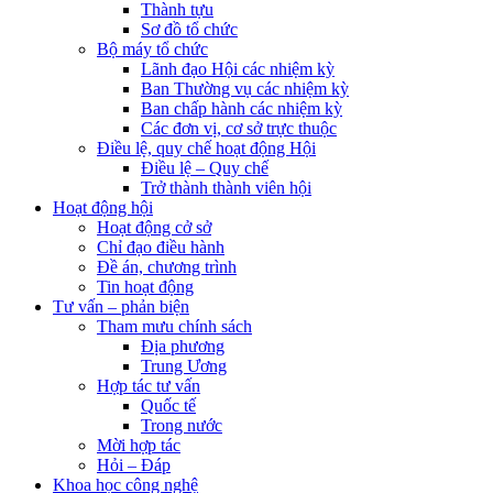
Thành tựu
Sơ đồ tổ chức
Bộ máy tổ chức
Lãnh đạo Hội các nhiệm kỳ
Ban Thường vụ các nhiệm kỳ
Ban chấp hành các nhiệm kỳ
Các đơn vị, cơ sở trực thuộc
Điều lệ, quy chế hoạt động Hội
Điều lệ – Quy chế
Trở thành thành viên hội
Hoạt động hội
Hoạt động cở sở
Chỉ đạo điều hành
Đề án, chương trình
Tin hoạt động
Tư vấn – phản biện
Tham mưu chính sách
Địa phương
Trung Ương
Hợp tác tư vấn
Quốc tế
Trong nước
Mời hợp tác
Hỏi – Đáp
Khoa học công nghệ