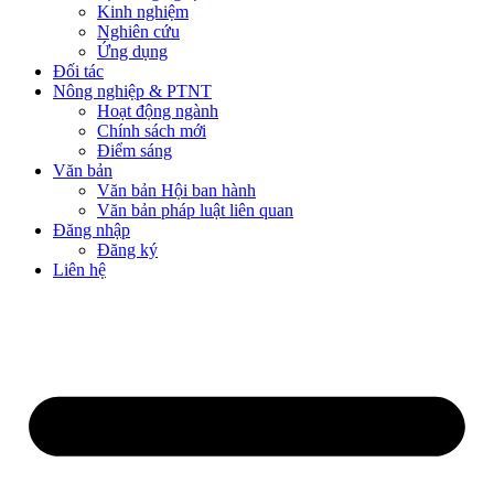
Kinh nghiệm
Nghiên cứu
Ứng dụng
Đối tác
Nông nghiệp & PTNT
Hoạt động ngành
Chính sách mới
Điểm sáng
Văn bản
Văn bản Hội ban hành
Văn bản pháp luật liên quan
Đăng nhập
Đăng ký
Liên hệ