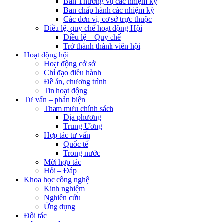
Ban Thường vụ các nhiệm kỳ
Ban chấp hành các nhiệm kỳ
Các đơn vị, cơ sở trực thuộc
Điều lệ, quy chế hoạt động Hội
Điều lệ – Quy chế
Trở thành thành viên hội
Hoạt động hội
Hoạt động cở sở
Chỉ đạo điều hành
Đề án, chương trình
Tin hoạt động
Tư vấn – phản biện
Tham mưu chính sách
Địa phương
Trung Ương
Hợp tác tư vấn
Quốc tế
Trong nước
Mời hợp tác
Hỏi – Đáp
Khoa học công nghệ
Kinh nghiệm
Nghiên cứu
Ứng dụng
Đối tác