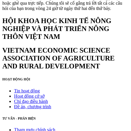
hoặc ghé qua trực tiếp. Chúng tôi sẽ cố gắng trả lời tất cả các câu
hỏi của bạn trong vòng 24 giờ từ ngày thứ hai đến thứ bảy.
HỘI KHOA HỌC KINH TẾ NÔNG
NGHIỆP VÀ PHÁT TRIỂN NÔNG
THÔN VIỆT NAM
VIETNAM ECONOMIC SCIENCE
ASSOCIATION OF AGRICULTURE
AND RURAL DEVELOPMENT
HOẠT ĐỘNG HỘI
Tin hoạt động
Hoạt động cở sở
Chỉ đạo điều hành
Đề án, chương trình
TƯ VẤN - PHẢN BIỆN
Tham mưu chính sách