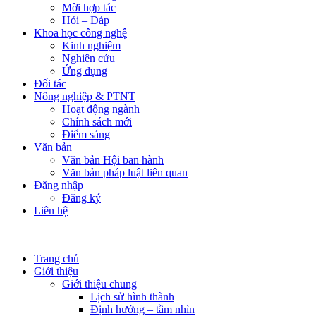
Mời hợp tác
Hỏi – Đáp
Khoa học công nghệ
Kinh nghiệm
Nghiên cứu
Ứng dụng
Đối tác
Nông nghiệp & PTNT
Hoạt động ngành
Chính sách mới
Điểm sáng
Văn bản
Văn bản Hội ban hành
Văn bản pháp luật liên quan
Đăng nhập
Đăng ký
Liên hệ
Trang chủ
Giới thiệu
Giới thiệu chung
Lịch sử hình thành
Định hướng – tầm nhìn