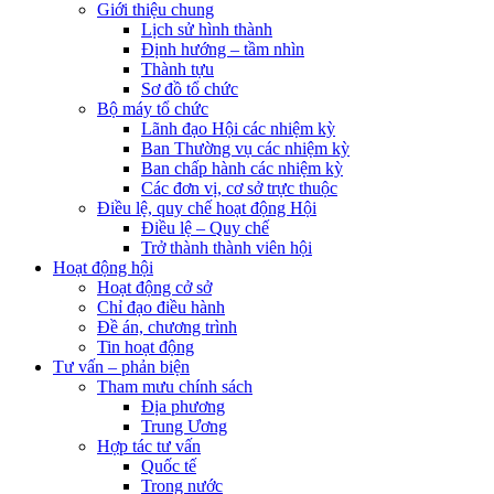
Giới thiệu chung
Lịch sử hình thành
Định hướng – tầm nhìn
Thành tựu
Sơ đồ tổ chức
Bộ máy tổ chức
Lãnh đạo Hội các nhiệm kỳ
Ban Thường vụ các nhiệm kỳ
Ban chấp hành các nhiệm kỳ
Các đơn vị, cơ sở trực thuộc
Điều lệ, quy chế hoạt động Hội
Điều lệ – Quy chế
Trở thành thành viên hội
Hoạt động hội
Hoạt động cở sở
Chỉ đạo điều hành
Đề án, chương trình
Tin hoạt động
Tư vấn – phản biện
Tham mưu chính sách
Địa phương
Trung Ương
Hợp tác tư vấn
Quốc tế
Trong nước