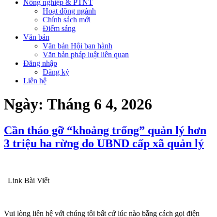
Nông nghiệp & PTNT
Hoạt động ngành
Chính sách mới
Điểm sáng
Văn bản
Văn bản Hội ban hành
Văn bản pháp luật liên quan
Đăng nhập
Đăng ký
Liên hệ
Ngày:
Tháng 6 4, 2026
Cần tháo gỡ “khoảng trống” quản lý hơn
3 triệu ha rừng do UBND cấp xã quản lý
Link Bài Viết
Vui lòng liên hệ với chúng tôi bất cứ lúc nào bằng cách gọi điện