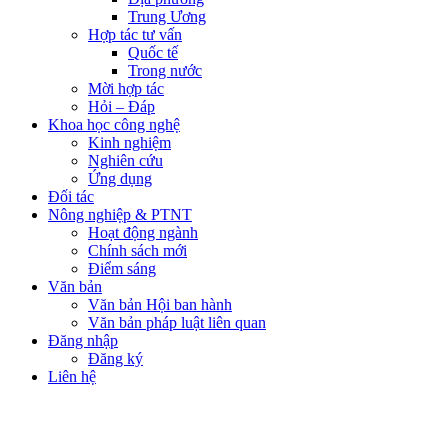
Trung Ương
Hợp tác tư vấn
Quốc tế
Trong nước
Mời hợp tác
Hỏi – Đáp
Khoa học công nghệ
Kinh nghiệm
Nghiên cứu
Ứng dụng
Đối tác
Nông nghiệp & PTNT
Hoạt động ngành
Chính sách mới
Điểm sáng
Văn bản
Văn bản Hội ban hành
Văn bản pháp luật liên quan
Đăng nhập
Đăng ký
Liên hệ