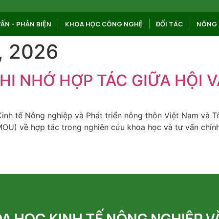
VẤN – PHẢN BIỆN
KHOA HỌC CÔNG NGHỆ
ĐỐI TÁC
NÔNG 
, 2026
GHI NHỚ HỢP TÁC GIỮA HỘI 
inh tế Nông nghiệp và Phát triển nông thôn Việt Nam và Tổ
MOU) về hợp tác trong nghiên cứu khoa học và tư vấn chính
OA HỌC KINH TẾ NÔNG NGHIỆP V