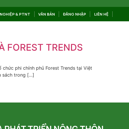
NGHIỆP & PTNT
VĂN BẢN
ĐĂNG NHẬP
LIÊN HỆ
VÀ FOREST TRENDS
 chức phi chính phủ Forest Trends tại Việt
 sách trong […]
À PHÁT TRIỂN NÔNG THÔN