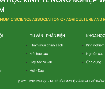
AM
NOMIC SCIENCE ASSOCIATION OF AGRICULTURE AND
ỘI
TƯ VẤN - PHẢN BIỆN
KHOA HỌC
Tham mưu chính sách
Kinh nghiệm
Mời hợp tác
Nghiên cứu
Hợp tác tư vấn
Ứng dụng
nh
Hỏi – Đáp
@ 2025 HỘI KHOA HỌC KINH TẾ NÔNG NGHIỆP VÀ PHÁT TRIỂN NÔNG TH