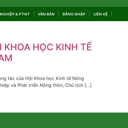
NGHIỆP & PTNT
VĂN BẢN
ĐĂNG NHẬP
LIÊN HỆ
I KHOA HỌC KINH TẾ
NAM
ông tác của Hội Khoa học Kinh tế Nông
iệp và Phát triển Nông thôn, Chủ tịch […]