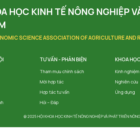
OA HỌC KINH TẾ NÔNG NGHIỆP V
AM
NOMIC SCIENCE ASSOCIATION OF AGRICULTURE AND
ỘI
TƯ VẤN - PHẢN BIỆN
KHOA HỌC
Tham mưu chính sách
Kinh nghiệm
Mời hợp tác
Nghiên cứu
Hợp tác tư vấn
Ứng dụng
nh
Hỏi – Đáp
@ 2025 HỘI KHOA HỌC KINH TẾ NÔNG NGHIỆP VÀ PHÁT TRIỂN NÔNG TH