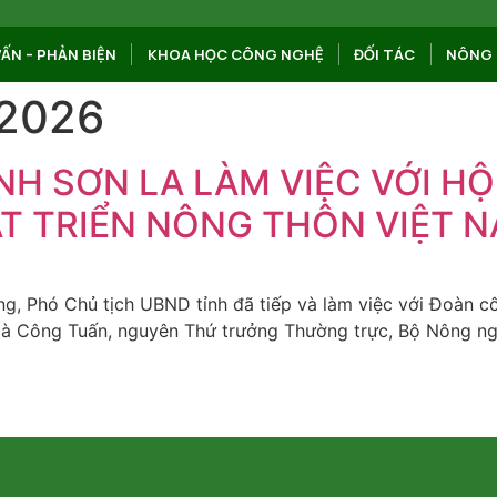
VẤN – PHẢN BIỆN
KHOA HỌC CÔNG NGHỆ
ĐỐI TÁC
NÔNG 
 2026
NH SƠN LA LÀM VIỆC VỚI HỘ
T TRIỂN NÔNG THÔN VIỆT 
, Phó Chủ tịch UBND tỉnh đã tiếp và làm việc với Đoàn c
Hà Công Tuấn, nguyên Thứ trưởng Thường trực, Bộ Nông ngh