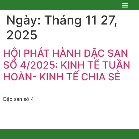
TRANG CHỦ
GIỚI THIỆU
HOẠT ĐỘNG HỘI
TƯ VẤN – PHẢN BIỆN
KHOA HỌC CÔNG NGHỆ
ĐỐI TÁC
NÔNG NGHIỆP & PTNT
VĂN BẢN
ĐĂNG NHẬP
Ngày:
Tháng 11 27,
2025
HỘI PHÁT HÀNH ĐẶC SAN
SỐ 4/2025: KINH TẾ TUẦN
HOÀN- KINH TẾ CHIA SẺ
Đặc san số 4